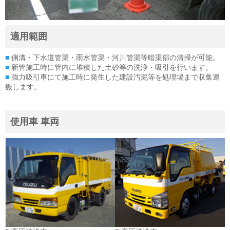
適用範囲
■
側溝・下水道管渠・雨水管渠・河川管渠等暗渠部の清掃が可能。
■
新管施工時に管内に堆積した土砂等の洗浄・吸引を行います。
■
強力吸引車にて施工時に発生した建設汚泥等を処理場まで収集運
搬します。
使用車 車両