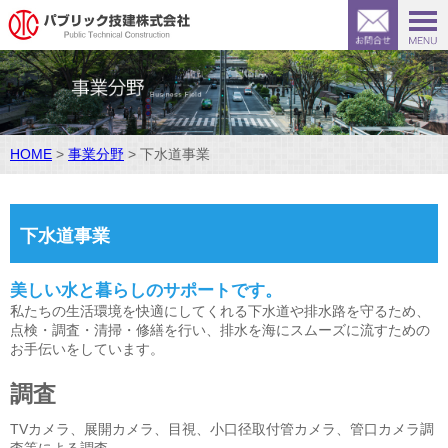
HOME
>
事業分野
> 下水道事業
下水道事業
美しい水と暮らしのサポートです。
私たちの生活環境を快適にしてくれる下水道や排水路を守るため、
点検・調査・清掃・修繕を行い、排水を海にスムーズに流すための
お手伝いをしています。
調査
TVカメラ、展開カメラ、目視、小口径取付管カメラ、管口カメラ調