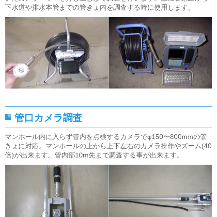
下水道や排水本管までの管きょ内を調査する時に使用します。
管口カメラ調査
マンホール内に入らず管内を点検するカメラでφ150〜800mmの管
きょに対応。マンホールの上から上下左右のカメラ操作やズーム(40
倍)が出来ます。管内部10m先まで調査する事が出来ます。