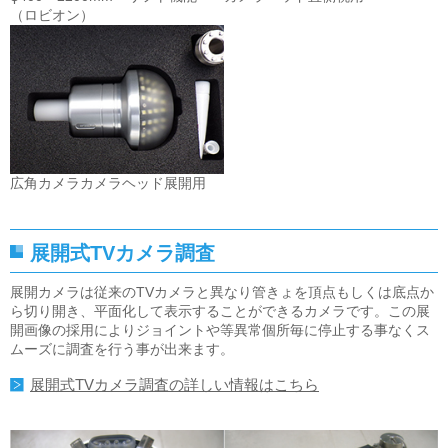
（ロビオン）
広角カメラカメラヘッド
展開用
展開式TVカメラ調査
展開カメラは従来のTVカメラと異なり管きょを頂点もしくは底点か
ら切り開き、平面化して表示することができるカメラです。この展
開画像の採用によりジョイントや等異常個所毎に停止する事なくス
ムーズに調査を行う事が出来ます。
展開式TVカメラ調査の詳しい情報はこちら