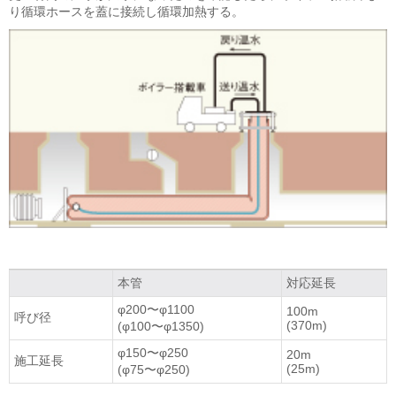
り循環ホースを蓋に接続し循環加熱する。
本管
対応延長
φ200〜φ1100
100m
呼び径
(370m)
(φ100〜φ1350)
φ150〜φ250
20m
施工延長
(25m)
(φ75〜φ250)