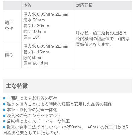
本管
対応延長
侵入水 0.03MPa,2L/min
滞水 50mm
施工
管ズレ 30mm
条件
隙間100mm
呼び径・施工延長の上段は
屈曲 10°
公的機関の認証値で、()内は
実績値となります。
侵入水 0.03MPa,2L/min
管ズレ 15mm
備考
隙間50mm
屈曲 60°以内
主な特徴
■
非開削による老朽管の更生
■
温水を使うことによる時間の短縮と安定した品質の確保
■
本管・取付管の完全一体化
■
浸入水の完全シャットアウト
■
反転機によるスピーディーな施工
■
従来の開削工法では1スパン（φ250mm、L40m）の施工日数は5
日程度必要としていたものが、