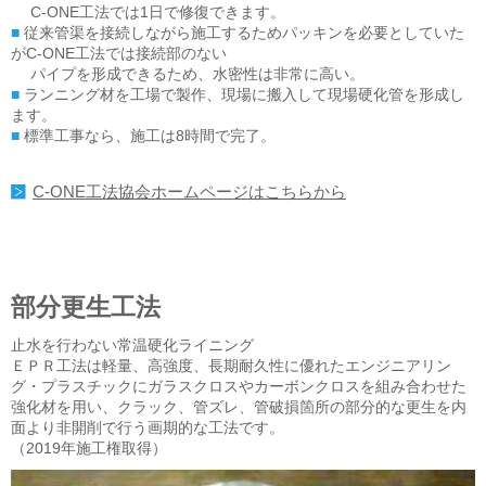
C-ONE工法では1日で修復できます。
■
従来管渠を接続しながら施工するためパッキンを必要としていた
がC-ONE工法では接続部のない
パイプを形成できるため、水密性は非常に高い。
■
ランニング材を工場で製作、現場に搬入して現場硬化管を形成し
ます。
■
標準工事なら、施工は8時間で完了。
C-ONE工法協会ホームページはこちらから
部分更生工法
止水を行わない常温硬化ライニング
ＥＰＲ工法は軽量、高強度、長期耐久性に優れたエンジニアリン
グ・プラスチックにガラスクロスやカーボンクロスを組み合わせた
強化材を用い、クラック、管ズレ、管破損箇所の部分的な更生を内
面より非開削で行う画期的な工法です。
（2019年施工権取得）