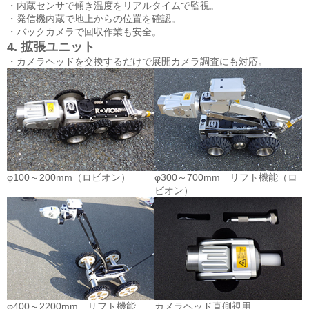
・内蔵センサで傾き温度をリアルタイムで監視。
・発信機内蔵で地上からの位置を確認。
・バックカメラで回収作業も安全。
4. 拡張ユニット
・カメラヘッドを交換するだけで展開カメラ調査にも対応。
φ100～200mm（ロビオン）
φ300～700mm リフト機能
（ロ
ビオン）
φ400～2200mm リフト機能
カメラヘッド
直側視用