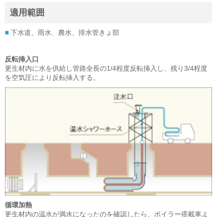
適用範囲
■
下水道、雨水、農水、排水管きょ部
反転挿入口
更生材内に水を供給し管路全長の1/4程度反転挿入し、残り3/4程度
を空気圧により反転挿入する。
循環加熱
更生材内の温水が満水になったのを確認したら、ボイラー搭載車よ