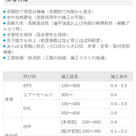
■
非開削で管部分補修（非開削で内面から更生）
■
水中自然硬化（管路供用中の施工が可能）
■
高耐久性・高耐薬品性（偏平強度および内面の耐摩耗性・耐酸ア
ルカリ性）
■
水密性を保持（高水密性を保持）
■
流下能力を向上（粗度係数は塩ビ管とほぼ同程度）
■
あらゆる管種に対応（小口径から大口径、本管・支管・取付管部
補修）
■
工期短縮・経済的（工期の短縮、施工コストの低減）
呼び径
施工延長
施工条件
EPS
100〜800
0.4・0.5
エアーモールド
900〜
0.6
本管
100〜400
0.5～3.0
EPL
450〜600
1.0
[本管部] 100〜600
0.4
EPF
[取付管部] 100〜200
0.1～0.2
接合部