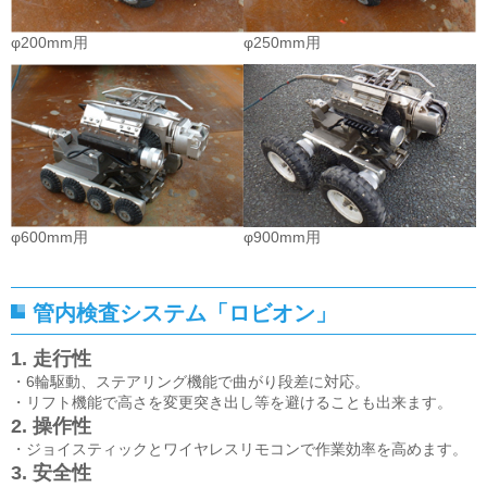
φ200mm用
φ250mm用
φ600mm用
φ900mm用
管内検査システム「ロビオン」
1. 走行性
・6輪駆動、ステアリング機能で曲がり段差に対応。
・リフト機能で高さを変更突き出し等を避けることも出来ます。
2. 操作性
・ジョイスティックとワイヤレスリモコンで作業効率を高めます。
3. 安全性